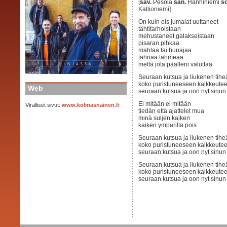
[
säv.
Pesola
san.
Hanhiniemi
so
Kallioniemi]
On kuin ois jumalat uuttaneet
tähtitarhoistaan
mehustaneet galakseistaan
pisaran pihkaa
mahlaa tai hunajaa
tahnaa tahmeaa
mettä jota päälleni valuttaa
Seuraan kutsua ja liukenen tihe
koko puristuneeseen kaikkeute
Web
seuraan kutsua ja oon nyt sinun
Ei mitään ei mitään
Viralliset sivut:
www.kolmasnainen.fi
tiedän että ajattelet mua
minä suljen kaiken
kaiken ympäriltä pois
Seuraan kutsua ja liukenen tihe
koko puristuneeseen kaikkeute
seuraan kutsua ja oon nyt sinun
Seuraan kutsua ja liukenen tihe
koko puristuneeseen kaikkeute
seuraan kutsua ja oon nyt sinun