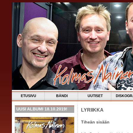
ETUSIVU
BÄNDI
UUTISET
DISKOGR
UUSI ALBUMI 18.10.2019!
LYRIIKKA
Tiheän sisään