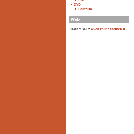
Ura
DVD
Lauteilla
Web
Viralliset sivut:
www.kolmasnainen.fi