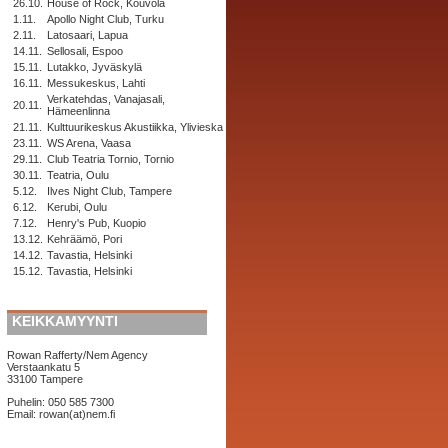
26.10.
House of Rock, Kouvola
1.11.
Apollo Night Club, Turku
2.11.
Latosaari, Lapua
14.11.
Sellosali, Espoo
15.11.
Lutakko, Jyväskylä
16.11.
Messukeskus, Lahti
Verkatehdas, Vanajasali,
20.11.
Hämeenlinna
21.11.
Kulttuurikeskus Akustiikka, Ylivieska
23.11.
WS Arena, Vaasa
29.11.
Club Teatria Tornio, Tornio
30.11.
Teatria, Oulu
5.12.
Ilves Night Club, Tampere
6.12.
Kerubi, Oulu
7.12.
Henry's Pub, Kuopio
13.12.
Kehräämö, Pori
14.12.
Tavastia, Helsinki
15.12.
Tavastia, Helsinki
KEIKKAMYYNTI
Rowan Rafferty/Nem Agency
Verstaankatu 5
33100 Tampere
Puhelin: 050 585 7300
Email: rowan(at)nem.fi