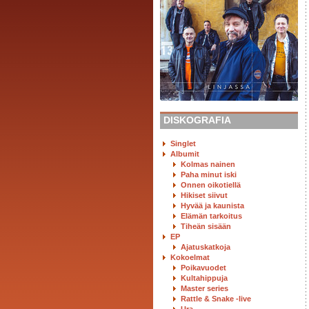
DISKOGRAFIA
Singlet
Albumit
Kolmas nainen
Paha minut iski
Onnen oikotiellä
Hikiset siivut
Hyvää ja kaunista
Elämän tarkoitus
Tiheän sisään
EP
Ajatuskatkoja
Kokoelmat
Poikavuodet
Kultahippuja
Master series
Rattle & Snake -live