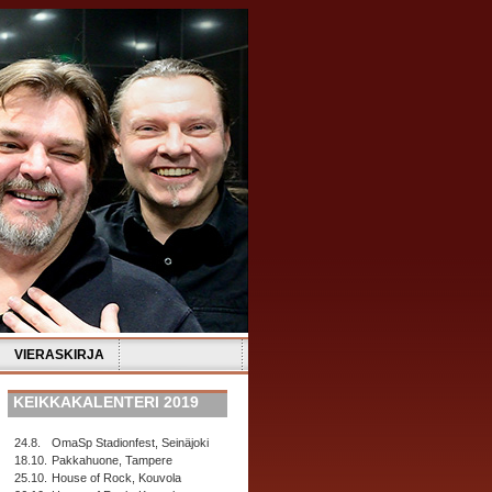
VIERASKIRJA
KEIKKAKALENTERI 2019
24.8.
OmaSp Stadionfest, Seinäjoki
18.10.
Pakkahuone, Tampere
25.10.
House of Rock, Kouvola