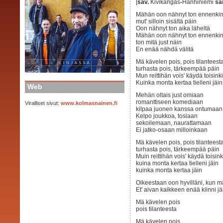
[
säv.
Kivikangas
-
Hanhiniemi
sa
Mähän oon nähnyt ton ennenki
mut' silloin sisältä päin
Oon nähnyt ton aika läheltä
Mähän oon nähnyt ton ennenki
ton mitä just näin
En enää nähdä välitä
Mä kävelen pois, pois tilanteest
turhasta pois, tärkeempää päin
Mun reittihän vois' käydä toisink
Kuinka monta kertaa tielleni jäin
Web
Mehän oltais just omiaan
romanttiseen komediaan
Viralliset sivut:
www.kolmasnainen.fi
kilpaa juonen kanssa ontumaan
Kelpo joukkoa, tosiaan
sekoilemaan, naurattamaan
Ei jatko-osaan milloinkaan
Mä kävelen pois, pois tilanteest
turhasta pois, tärkeempää päin
Muin reittihän vois' käydä toisin
kuina monta kertaa tielleni jäin
kuinka monta kertaa jäin
Oikeestaan oon hyvilläni, kun
Et' aivan kaikkeen enää kiinni jä
Mä kävelen pois
pois tilanteesta
Mä kävelen pois...