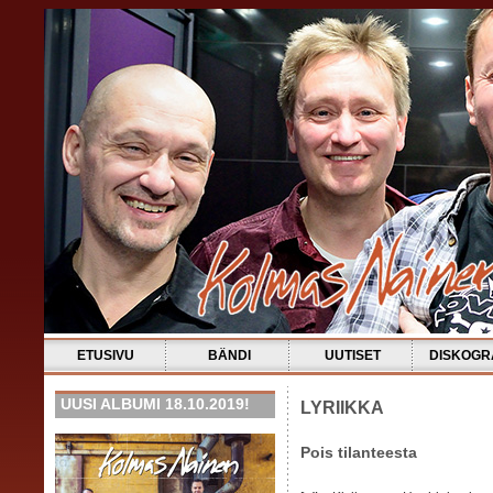
ETUSIVU
BÄNDI
UUTISET
DISKOGR
UUSI ALBUMI 18.10.2019!
LYRIIKKA
Pois tilanteesta