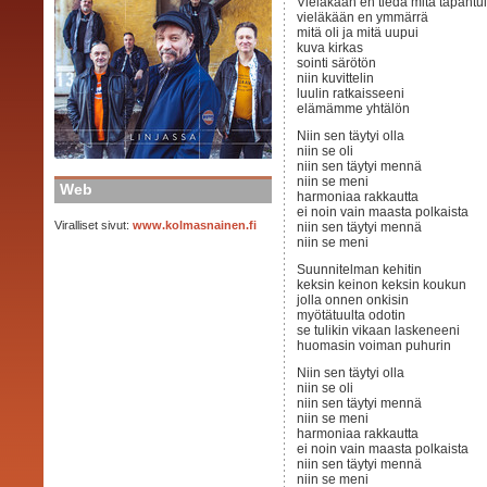
Vieläkään en tiedä mitä tapahtui
vieläkään en ymmärrä
mitä oli ja mitä uupui
kuva kirkas
sointi särötön
niin kuvittelin
luulin ratkaisseeni
elämämme yhtälön
Niin sen täytyi olla
niin se oli
niin sen täytyi mennä
niin se meni
Web
harmoniaa rakkautta
ei noin vain maasta polkaista
Viralliset sivut:
www.kolmasnainen.fi
niin sen täytyi mennä
niin se meni
Suunnitelman kehitin
keksin keinon keksin koukun
jolla onnen onkisin
myötätuulta odotin
se tulikin vikaan laskeneeni
huomasin voiman puhurin
Niin sen täytyi olla
niin se oli
niin sen täytyi mennä
niin se meni
harmoniaa rakkautta
ei noin vain maasta polkaista
niin sen täytyi mennä
niin se meni