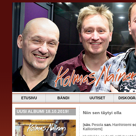
ETUSIVU
BÄNDI
UUTISET
DISKOGR
UUSI ALBUMI 18.10.2019!
Niin sen täytyi olla
[
säv.
Pesola
san.
Hanhiniemi
so
Kallioniemi]