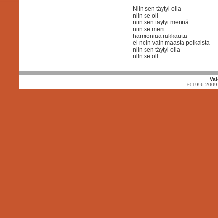
Niin sen täytyi olla
niin se oli
niin sen täytyi mennä
niin se meni
harmoniaa rakkautta
ei noin vain maasta polkaista
niin sen täytyi olla
niin se oli
Val
© 1996-2009 