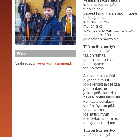
Elementit ovat koossa
kolme valvottua yötä
tupakin savu
paperit hujan hajan pitkin huone
etsin ajatustani
kuin kuumeessa
mul on teko
tekomotiivi ja varmaan tekijäkin
muttei oo mitään
jolla toteen näyttäisin
Tää on likainen työ
tämä miestä syö
Web
tää on rumaa
tää on likainen työ
Viralliset sivut:
www.kolmasnainen.fi
tää ei kysele
tää pakottaa
Jos unohtais kaikki
älypäät ja muut
jotka kritisoi ja selittää
ja unohtais ne
jotka sydän karrella
hakee lohtua lauluista
kun tästä selvitään
vedän täyteen pään
se on varma
jos sattuu hyvin
joku kylän napamies
taas juomat tarjoaa
Tää on likainen työ
tämä miestä syö