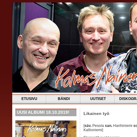
ETUSIVU
BÄNDI
UUTISET
DISKOGR
UUSI ALBUMI 18.10.2019!
Likainen työ
[
säv.
Pesola
san.
Hanhiniemi
so
Kallioniemi]