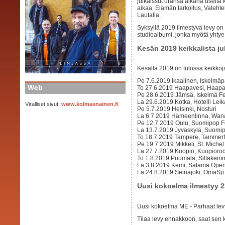
julkaissut uransa aikana useita k
aikaa, Elämän tarkoitus, Valehteli
Lautalla.
Syksyllä 2019 ilmestyvä levy 
studioalbumi, jonka myötä yhty
Kesän 2019 keikkalista ju
Kesällä 2019 on tulossa keikkoj
Pe 7.6.2019 Ikaalinen, Iskelmäp
Web
To 27.6.2019 Haapavesi, Haapav
Pe 28.6.2019 Jämsä, Iskelmä Fe
La 29.6.2019 Kotka, Hotelli Leik
Viralliset sivut:
www.kolmasnainen.fi
Pe 5.7.2019 Helsinki, Nosturi
La 6.7.2019 Hämeenlinna, Wana
Pe 12.7.2019 Oulu, Suomipop Fe
La 13.7.2019 Jyväskylä, Suomip
To 18.7.2019 Tampere, Tammerf
Pe 19.7.2019 Mikkeli, St. Miche
La 27.7.2019 Kuopio, Kuopioro
To 1.8.2019 Puumala, Siltakem
La 3.8.2019 Kemi, Satama Open
La 24.8.2019 Seinäjoki, OmaSp 
Uusi kokoelma ilmestyy 2
Uusi kokoelma ME - Parhaat lev
Tilaa levy ennakkoon, saat sen k