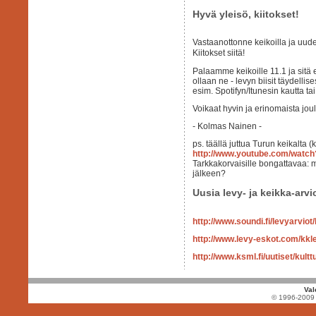
Hyvä yleisö, kiitokset!
Vastaanottonne keikoilla ja uuden
Kiitokset siitä!
Palaamme keikoille 11.1 ja sitä 
ollaan ne - levyn biisit täydellis
esim. Spotifyn/Itunesin kautta 
Voikaat hyvin ja erinomaista jou
- Kolmas Nainen -
ps. täällä juttua Turun keikalta (k
http://www.youtube.com/watc
Tarkkakorvaisille bongattavaa: 
jälkeen?
Uusia levy- ja keikka-arvi
http://www.soundi.fi/levyarvio
http://www.levy-eskot.com/kkl
http://www.ksml.fi/uutiset/kul
Val
© 1996-2009 