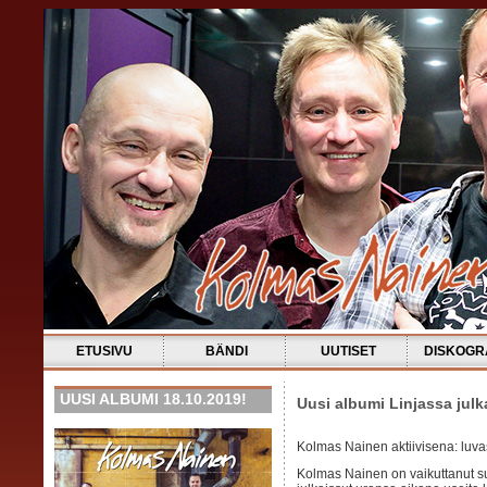
ETUSIVU
BÄNDI
UUTISET
DISKOGR
UUSI ALBUMI 18.10.2019!
Uusi albumi Linjassa julk
Kolmas Nainen aktiivisena: luva
Kolmas Nainen on vaikuttanut s