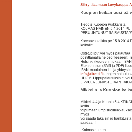
Siirry tilaamaan Levykauppa Ä
Kuopion keikan uusi päiv
Tiedote Kuopion Puikkarista:
KOLMAS NAINEN 5.4.2014 PUI
PERUUNTUNUT SAIRAUSTAPA
Korvaava keikka pe 15.8.2014 Pu
keikalle.
Ostetut liput voi myös palauttaa 
postittamalla ne osoitteeseen: T
Helsinki (kuoreen mukaan IBAN-m
Elektronisten (SMS ja PDF) lippu
IBAN-muotoinen tili- ja yhteysti
info@tiketti.fi
rahojen palautust
HUOM! Lippupalautuksia ei voi t
LIPPUJA LUNASTETAAN TAKAIS
Mikkelin ja Kuopion keika
Mikkeli 4.4 ja Kuopio 5.4 KEI
kotiin
toipumaan umpisuolileikkauksest
myös
voi saada takaisin jo hankituista 
saadaan!
-Kolmas nainen-